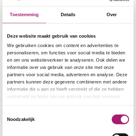
Verwijzing naar Vitalys
Toestemming
Details
Over
Voldoet jouw patiënt volgens jou aan de
criteria van een bariatrische operatie? Dan
Deze website maakt gebruik van cookies
kun je je patiënt via ZorgDomein
We gebruiken cookies om content en advertenties te
aanmelden bij Vitalys.
personaliseren, om functies voor social media te bieden
en om ons websiteverkeer te analyseren. Ook delen we
informatie over uw gebruik van onze site met onze
partners voor social media, adverteren en analyse. Deze
partners kunnen deze gegevens combineren met andere
informatie die u aan ze heeft verstrekt of die ze hebben
Soorten behandelingen
verzameld op basis van uw gebruik van hun services.
Maagverkleiningen
Soorten operaties
Toestemmingsselectie
Noodzakelijk
Gastric bypass
Gastric sleeve