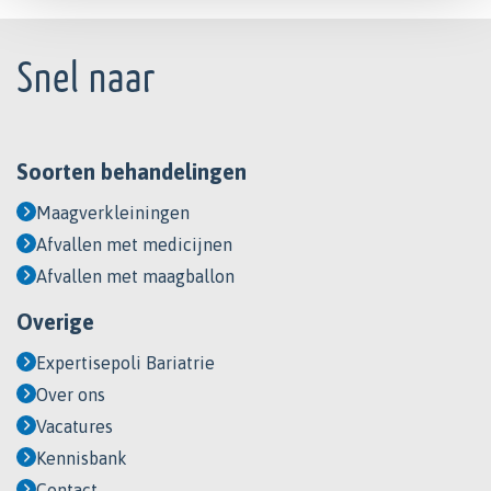
Footer
Snel naar
Soorten behandelingen
Maagverkleiningen
Afvallen met medicijnen
Afvallen met maagballon
Overige
Expertisepoli Bariatrie
Over ons
Vacatures
Kennisbank
Contact