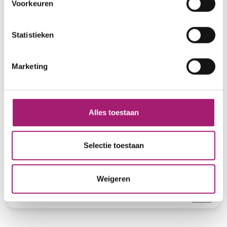
SADI-bypass
Voorkeuren
Redo of revisiechirurgie
MiniMizer Ring
Statistieken
Traject
Criteria
Marketing
Suppletie
Medicatie
Aandacht voor patiëntgroepen
Klachten na bariatrie
Alles toestaan
Wachttijden
FAQ
Selectie toestaan
Verwijzen
Webinar voor huisartsen
Weigeren
Afvallen met medicijnen
Afvallen met maagballon