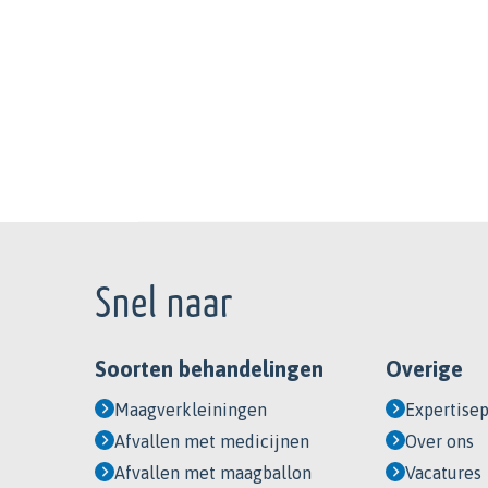
Footer
Snel naar
Soorten behandelingen
Overige
Maagverkleiningen
Expertisep
Afvallen met medicijnen
Over ons
Afvallen met maagballon
Vacatures