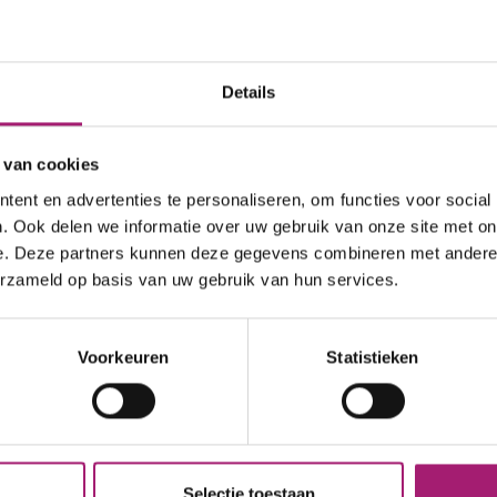
Inclusiecriterium 4. Motivatie
De patiënt moet gemotiveerd zijn om een operatie t
motivatie moet blijken uit:
Details
a. Voldoende begrip over de impact van een o
 van cookies
b. De bereidheid om de leefstijl (het eet- en 
operatie hierbij een hulpmiddel is
ent en advertenties te personaliseren, om functies voor social
. Ook delen we informatie over uw gebruik van onze site met on
c. De bereidheid om tot ten minste 5 jaar na 
e. Deze partners kunnen deze gegevens combineren met andere i
blijven
erzameld op basis van uw gebruik van hun services.
d. De bereidheid om levenslang dagelijks vit
De exclusiecriteria
Voorkeuren
Statistieken
Exclusiecriterium 1. (Gestoord) eetged
Voor gestoord eetgedrag is eerst een behandeling 
aan:
Selectie toestaan