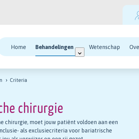
Home
Behandelingen
Wetenschap
Ove
n
Criteria
che chirurgie
e chirurgie, moet jouw patiënt voldoen aan een
clusie- als exclusiecriteria voor bariatrische
ou als verwijzer op een rij gezet.