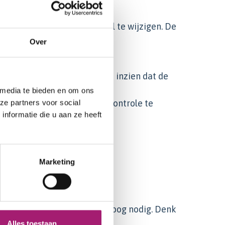
e ondergaan en de leefstijl te wijzigen. De
Over
peratie
leefpatroon) te veranderen en inzien dat de
 media te bieden en om ons
ze partners voor social
de operatie onder medische controle te
nformatie die u aan ze heeft
aminepreparaten te slikken
Marketing
rag
door een diëtiste of psycholoog nodig. Denk
Alles toestaan