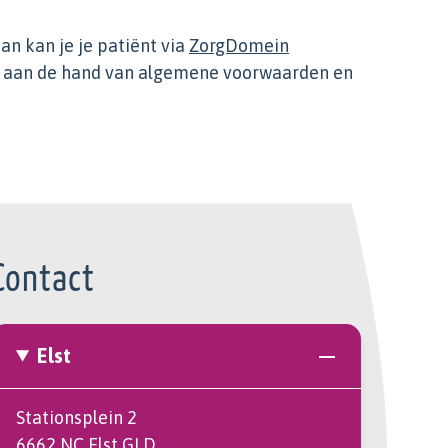
an kan je je patiënt via
ZorgDomein
g aan de hand van algemene voorwaarden en
Contact
Elst
Stationsplein 2
6662 NC Elst GLD