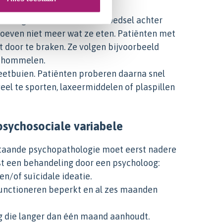
mensen grote hoeveelheden voedsel achter
roeven niet meer wat ze eten. Patiënten met
t door te braken. Ze volgen bijvoorbeeld
schommelen.
n eetbuien. Patiënten proberen daarna snel
veel te sporten, laxeermiddelen of plaspillen
 psychosociale variabele
staande psychopathologie moet eerst nadere
st een behandeling door een psycholoog:
n/of suïcidale ideatie.
 functioneren beperkt en al zes maanden
 die langer dan één maand aanhoudt.