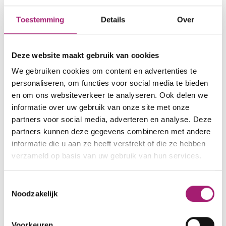
Stemmingsstoornissen en angststoornissen
Toestemming
Details
Over
Terugdringen van Dwang en Drang
Management en bestuur
Supervisie en mentoraat van AIOS
Deze website maakt gebruik van cookies
We gebruiken cookies om content en advertenties te
Nevenactiviteiten
personaliseren, om functies voor social media te bieden
en om ons websiteverkeer te analyseren. Ook delen we
Voorzitter van de Maatschap Psychiaters
informatie over uw gebruik van onze site met onze
Rijnstate
partners voor social media, adverteren en analyse. Deze
Penningmeester van de Maatschap
partners kunnen deze gegevens combineren met andere
informatie die u aan ze heeft verstrekt of die ze hebben
Psychiaters Rijnstate
verzameld op basis van uw gebruik van hun services.
Bestuurslid van de Nederlandse Vereniging
voor Psychiatrie
Toestemmingsselectie
Vertrouwenspersoon van de Vereniging
Noodzakelijk
Medische Staf
Geneesheer Directeur BOPZ Rijnstate
Voorkeuren