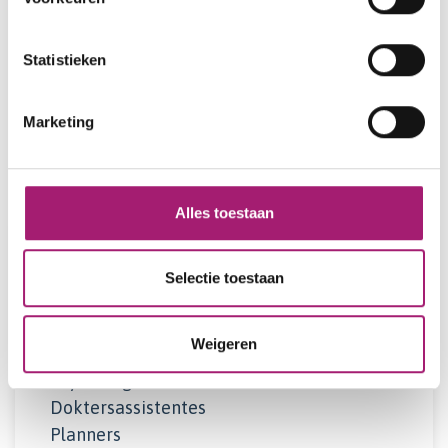
Lidmaatschappen
Statistieken
Nederlandse Vereniging voor Psychiatrie
American Psychiatric Association
Marketing
Alles toestaan
Over ons
Het team van Vitalys
Selectie toestaan
Chirurgen
Medisch team
Weigeren
Diëtisten
Psychologen
Doktersassistentes
Planners