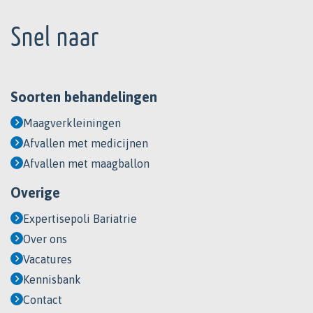
Footer
Snel naar
Soorten behandelingen
Maagverkleiningen
Afvallen met medicijnen
Afvallen met maagballon
Overige
Expertisepoli Bariatrie
Over ons
Vacatures
Kennisbank
Contact