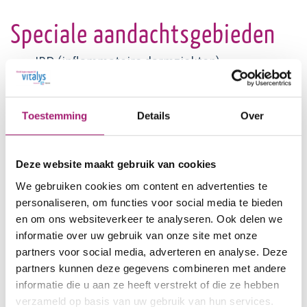
Speciale aandachtsgebieden
IBD (inflammatoire darmziekten)
Therapeutische endoscopie
Bariatrie
Metabole endoscopie
Toestemming
Details
Over
Nevenactiviteiten
Deze website maakt gebruik van cookies
We gebruiken cookies om content en advertenties te
Lid Concillium Gastroenterologica NvMDL
personaliseren, om functies voor social media te bieden
Plaatsvervangend opleider
en om ons websiteverkeer te analyseren. Ook delen we
Rijnstate Crohn en Colitis Centrum
informatie over uw gebruik van onze site met onze
Voorzitter Commissie Endoscopie NvMDL en
partners voor social media, adverteren en analyse. Deze
Sectie Endoscopie NVGE
partners kunnen deze gegevens combineren met andere
informatie die u aan ze heeft verstrekt of die ze hebben
verzameld op basis van uw gebruik van hun services.