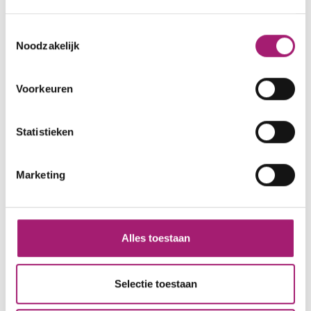
Lidmaatschappen
Toestemmingsselectie
Nederlandse Vereniging van Maag-, Darm- en
Noodzakelijk
Leverartsen
Nederlandse Vereniging voor
Gastroenterologie
Voorkeuren
Koninklijke Nederlandse Maatschappij voor
Geneeskunde
Statistieken
Federatie van Medisch Specialisten
American Society of Gastrointestinal
Marketing
Endoscopy
European Society of Gastrointestinal
Endoscopy
Alles toestaan
ECCO (European Crohn’s and Colitis
Organisation
Selectie toestaan