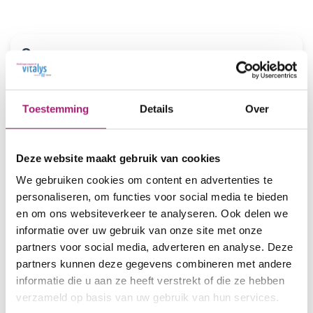
Over ons
Het team van Vitalys
Chirurgen
Toestemming
Details
Over
Dr. Theo Aufenacker
Prof. dr. Eric Hazebroek
Dr. Willem den Hengst
Deze website maakt gebruik van cookies
Dr. Gabie de Jong
We gebruiken cookies om content en advertenties te
Wouter Vening
personaliseren, om functies voor social media te bieden
Dr. Guusje Vugts
en om ons websiteverkeer te analyseren. Ook delen we
Dr. Bart Witteman
informatie over uw gebruik van onze site met onze
Medisch team
partners voor social media, adverteren en analyse. Deze
partners kunnen deze gegevens combineren met andere
Diëtisten
informatie die u aan ze heeft verstrekt of die ze hebben
Psychologen
verzameld op basis van uw gebruik van hun services.
Doktersassistentes