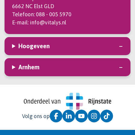
6662 NC Elst GLD
Telefoon:
088 - 005 5970
E-mail:
info@vitalys.nl
Hoogeveen
Arnhem
Volg ons op