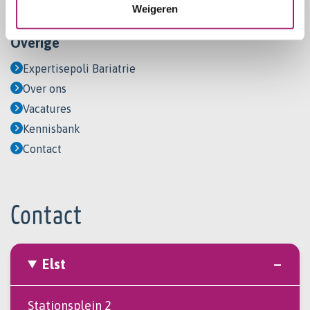
Weigeren
Afvallen met maagballon
Overige
Expertisepoli Bariatrie
Over ons
Vacatures
Kennisbank
Contact
Contact
Elst
Stationsplein 2