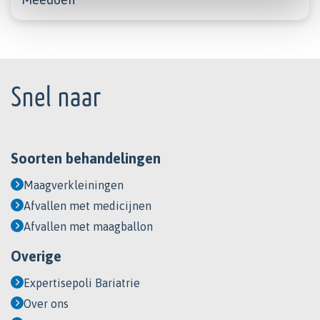
Footer
Snel naar
Soorten behandelingen
Maagverkleiningen
Afvallen met medicijnen
Afvallen met maagballon
Overige
Expertisepoli Bariatrie
Over ons