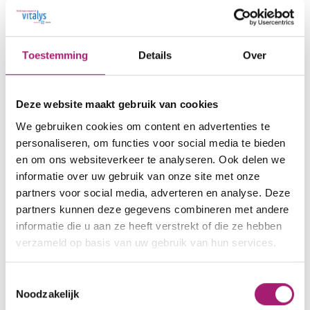
operatie, gewichtsverloop en bloeduitslagen.
Wat zijn de resultaten ?
Toestemming
Details
Over
Uitkomsten Onderzoek Eetscore bij bariatrie
(infographic)
Deze website maakt gebruik van cookies
We gebruiken cookies om content en advertenties te
In dit onderzoek werken we
personaliseren, om functies voor social media te bieden
en om ons websiteverkeer te analyseren. Ook delen we
samen met:
informatie over uw gebruik van onze site met onze
partners voor social media, adverteren en analyse. Deze
Dit onderzoek is opgezet binnen de Alliantie
partners kunnen deze gegevens combineren met andere
Voeding in de Zorg en is een samenwerking van
informatie die u aan ze heeft verstrekt of die ze hebben
verzameld op basis van uw gebruik van hun services.
Rijnstate, Vitalys, Wageningen University &
Research en het Ziekenhuis Gelderse Vallei (ZGV).
Toestemmingsselectie
Noodzakelijk