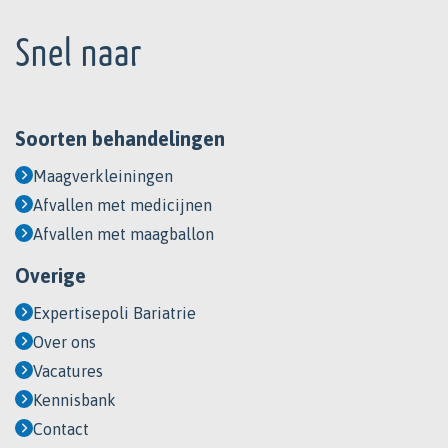
Footer
Snel naar
Soorten behandelingen
Maagverkleiningen
Afvallen met medicijnen
Afvallen met maagballon
Overige
Expertisepoli Bariatrie
Over ons
Vacatures
Kennisbank
Contact