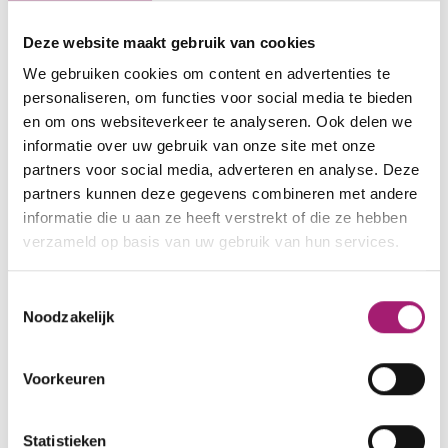
- Het gebruiken van voedingsadviezen rondom een
maagverkleining;
Deze website maakt gebruik van cookies
- De kwaliteit van voedingsinname (Eetscore);
We gebruiken cookies om content en advertenties te
- De aanwezigheid en ernst van buikklachten;
personaliseren, om functies voor social media te bieden
- De kwaliteit van leven.
en om ons websiteverkeer te analyseren. Ook delen we
informatie over uw gebruik van onze site met onze
Het kost ongeveer 25-40 minuten om de
partners voor social media, adverteren en analyse. Deze
vragenlijsten in te vullen.
partners kunnen deze gegevens combineren met andere
Lees meer over het onderzoek in de
informatie die u aan ze heeft verstrekt of die ze hebben
verzameld op basis van uw gebruik van hun services.
patiënteninformatiebrief.
Toestemmingsselectie
Wie kan er meedoen?
Noodzakelijk
Je komt in aanmerking om mee te doen aan dit
Voorkeuren
onderzoek als je 6 maanden geleden een
maagverkleining hebt gehad en meedoet aan het
groepstraject (uitgezonderd kleine groepen). Je
Statistieken