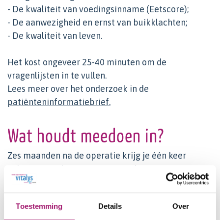
- De kwaliteit van voedingsinname (Eetscore);
- De aanwezigheid en ernst van buikklachten;
- De kwaliteit van leven.
Het kost ongeveer 25-40 minuten om de
vragenlijsten in te vullen.
Lees meer over het onderzoek in de
patiënteninformatiebrief.
Wat houdt meedoen in?
Zes maanden na de operatie krijg je één keer
online vragenlijsten toegestuurd. Dit zijn
vragenlijsten over:
- De geschiktheid en acceptatie van het
Toestemming
Details
Over
begeleidingstraject;