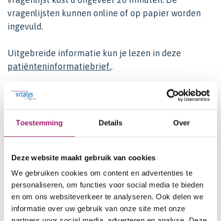
vragenlijsten kunnen online of op papier worden
ingevuld.
Uitgebreide informatie kun je lezen in deze
patiënteninformatiebrief.
.
Wie kan er meedoen?
Patiënten die in 2014 of 2015 hebben meegedaan
Toestemming
Details
Over
aan de Extended pouch studie. U wordt hiervoor
benaderd per mail of per telefoon.
Deze website maakt gebruik van cookies
We gebruiken cookies om content en advertenties te
Wie is de onderzoeker?
personaliseren, om functies voor social media te bieden
en om ons websiteverkeer te analyseren. Ook delen we
Mitchell Harker, arts-onderzoeker
informatie over uw gebruik van onze site met onze
partners voor social media, adverteren en analyse. Deze