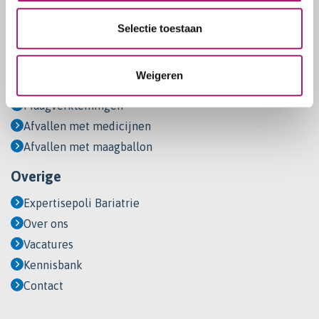
Snel naar
Selectie toestaan
Weigeren
Soorten behandelingen
Maagverkleiningen
Afvallen met medicijnen
Afvallen met maagballon
Overige
Expertisepoli Bariatrie
Over ons
Vacatures
Kennisbank
Contact