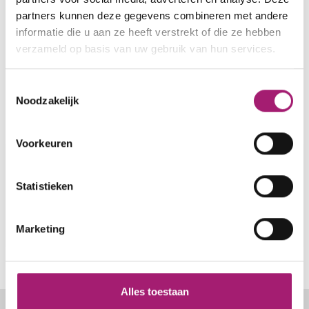
Heb je vragen?
partners kunnen deze gegevens combineren met andere
informatie die u aan ze heeft verstrekt of die ze hebben
Met vragen over dit onderzoek kun je terecht bij
verzameld op basis van uw gebruik van hun services.
Mitchell Harker, via
onderzoek@vitalys.nl
.
Toestemmingsselectie
Noodzakelijk
Voorkeuren
Wetenschap en onderzoek
Onderzoeksteam
Statistieken
Kennisbank
Onderzoeken
Marketing
Meedoen
Alles toestaan
Footer