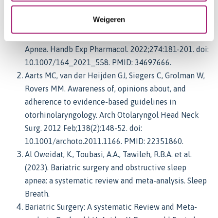
gewicht.
Weigeren
Bonsignore MR. Obesity and Obstructive Sleep
Apnea. Handb Exp Pharmacol. 2022;274:181-201. doi:
10.1007/164_2021_558. PMID: 34697666.
Aarts MC, van der Heijden GJ, Siegers C, Grolman W,
Rovers MM. Awareness of, opinions about, and
adherence to evidence-based guidelines in
otorhinolaryngology. Arch Otolaryngol Head Neck
Surg. 2012 Feb;138(2):148-52. doi:
10.1001/archoto.2011.1166. PMID: 22351860.
Al Oweidat, K., Toubasi, A.A., Tawileh, R.B.A. et al.
(2023). Bariatric surgery and obstructive sleep
apnea: a systematic review and meta-analysis. Sleep
Breath.
Bariatric Surgery: A systematic Review and Meta-