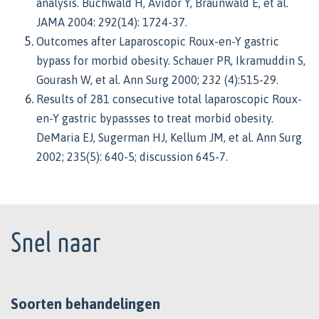
analysis. Buchwald H, Avidor Y, Braunwald E, et al.
JAMA 2004: 292(14): 1724-37.
Outcomes after Laparoscopic Roux-en-Y gastric
bypass for morbid obesity. Schauer PR, Ikramuddin S,
Gourash W, et al. Ann Surg 2000; 232 (4):515-29.
Results of 281 consecutive total laparoscopic Roux-
en-Y gastric bypassses to treat morbid obesity.
DeMaria EJ, Sugerman HJ, Kellum JM, et al. Ann Surg
2002; 235(5): 640-5; discussion 645-7.
Footer
Snel naar
Soorten behandelingen