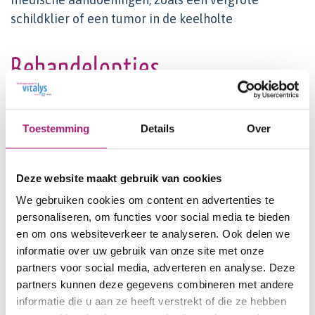
schildklier of een tumor in de keelholte
Behandelopties
Behandelingsopties voor OSAS omvatten
veranderingen in levensstijl, CPAP-therapie,
Toestemming
Details
Over
chirurgie en bariatrische chirurgie. Het is echter
belangrijk om op te merken dat obesitas de
effectiviteit van de behandeling voor OSAS kan
Deze website maakt gebruik van cookies
beïnvloeden. Daarom is het essentieel om beide
We gebruiken cookies om content en advertenties te
aandoeningen gezamenlijk aan te pakken voor de
personaliseren, om functies voor social media te bieden
best mogelijke resultaten.
en om ons websiteverkeer te analyseren. Ook delen we
Het bereiken van gezond gewicht maakt ook dat
informatie over uw gebruik van onze site met onze
veel mensen geen slaapapneu masker meer nodig
partners voor social media, adverteren en analyse. Deze
hebben.
partners kunnen deze gegevens combineren met andere
informatie die u aan ze heeft verstrekt of die ze hebben