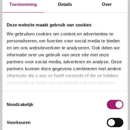
Snel naar
Toestemming
Details
Over
Deze website maakt gebruik van cookies
Soorten behandelingen
We gebruiken cookies om content en advertenties te
Maagverkleiningen
personaliseren, om functies voor social media te bieden
Afvallen met medicijnen
en om ons websiteverkeer te analyseren. Ook delen we
Afvallen met maagballon
informatie over uw gebruik van onze site met onze
partners voor social media, adverteren en analyse. Deze
Overige
partners kunnen deze gegevens combineren met andere
informatie die u aan ze heeft verstrekt of die ze hebben
Expertisepoli Bariatrie
verzameld op basis van uw gebruik van hun services.
Over ons
Vacatures
Toestemmingsselectie
Kennisbank
Noodzakelijk
Contact
Voorkeuren